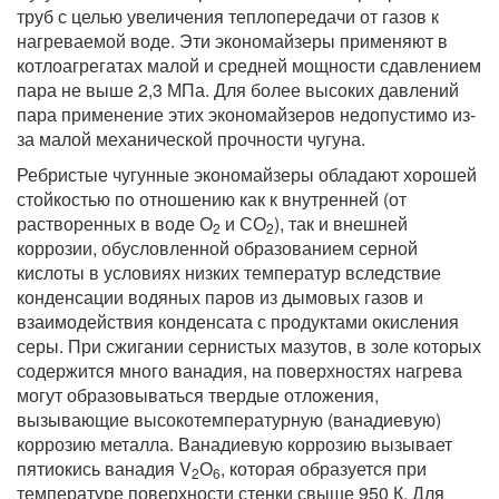
труб с целью увеличения теплопередачи от газов к
нагреваемой воде. Эти экономайзеры применяют в
котлоагрегатах малой и средней мощности сдавлением
пара не выше 2,3 МПа. Для более высоких давлений
пара применение этих экономайзеров недопустимо из-
за малой механической прочности чугуна.
Ребристые чугунные экономайзеры обладают хорошей
стойкостью пo отношению как к внутренней (от
растворенных в воде О
и СО
), так и внешней
2
2
коррозии, обусловленной образованием серной
кислоты в условиях низких температур вследствие
конденсации водяных паров из дымовых газов и
взаимодействия конденсата с продуктами окисления
серы. При сжигании сернистых мазутов, в золе которых
содержится много ванадия, на поверхностях нагрева
могут образовываться твердые отложения,
вызывающие высокотемпературную (ванадиевую)
коррозию металла. Ванадиевую коррозию вызывает
пятиокись ванадия V
О
, которая образуется при
2
6
температуре поверхности стенки свыше 950 К. Для