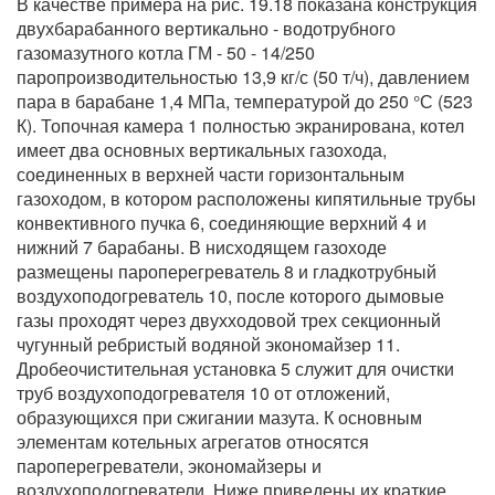
В качестве примера на рис. 19.18 показана конструкция
двухбарабанного вертикально - водотрубного
газомазутного котла ГМ - 50 - 14/250
паропроизводительностью 13,9 кг/с (50 т/ч), давлением
пара в барабане 1,4 МПа, температурой до 250 °С (523
К). Топочная камера 1 полностью экранирована, котел
имеет два основных вертикальных газохода,
соединенных в верхней части горизонтальным
газоходом, в котором расположены кипятильные трубы
конвективного пучка 6, соединяющие верхний 4 и
нижний 7 барабаны. В нисходящем газоходе
размещены пароперегреватель 8 и гладкотрубный
воздухоподогреватель 10, после которого дымовые
газы проходят через двухходовой трех секционный
чугунный ребристый водяной экономайзер 11.
Дробеочистительная установка 5 служит для очистки
труб воздухоподогревателя 10 от отложений,
образующихся при сжигании мазута. К основным
элементам котельных агрегатов относятся
пароперегреватели, экономайзеры и
воздухоподогреватели. Ниже приведены их краткие