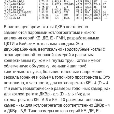
В настоящее время котлы ДКВр постепенно
заменяются паровыми котлоагрегатами низкого
давления серий КЕ, ДЕ, Е - ГМН, разработанными
ЦКТИ и Бийским котельным заводом. Это
двухбарабанные, вертикально -водотрубные котлы с
экранированной топочной камерой и развитым
конвективным пучком из гнутых труб. Котлы имеют
облегченную обмуровку, меньший шаг труб
кипятильного пучка, большие тепловые напряжения
зеркала горения и объема топочного пространства. Это
позволило, в частности, для котлоагрегата КЕ - 4 (D = 4
т/ч) иметь геометрические размеры топочных камер, как
для котлоагрегата ДКВр - 2,5 (D = 2,5 т/ч); для
котлоагрегатов КЕ - 6,5 и КЕ - 10 размеры топочных
камер - как для котлоагрегатов соответственно ДКВр - 4
и ДКВр - 6,5. Типоразмеры котлов серий КЕ, ДЕ, Е -