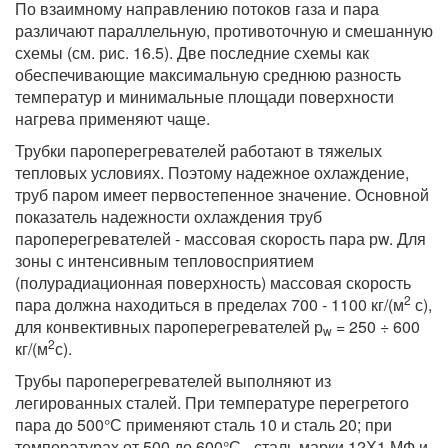
По взаимному направлению потоков газа и пара
различают параллельную, противоточную и смешанную
схемы (см. рис. 16.5). Две последние схемы как
обеспечивающие максимальную среднюю разность
температур и минимальные площади поверхности
нагрева применяют чаще.
Трубки пароперегревателей работают в тяжелых
тепловых условиях. Поэтому надежное охлаждение,
труб паром имеет первостепенное значение. Основной
показатель надежности охлаждения труб
пароперегревателей - массовая скорость пара рw. Для
зоны с интенсивным тепловосприятием
(полурадиационная поверхность) массовая скорость
2
пара должна находиться в пределах 700 - 1100 кг/(м
с),
для конвективных пароперегревателей р
= 250 ÷ 600
w
2
кг/(м
с).
Трубы пароперегревателей выполняют из
легированных сталей. При температуре перегретого
пара до 500°С применяют сталь 10 и сталь 20; при
температурах от 500 до 600°С - сталь марки 12Х1 МФ и