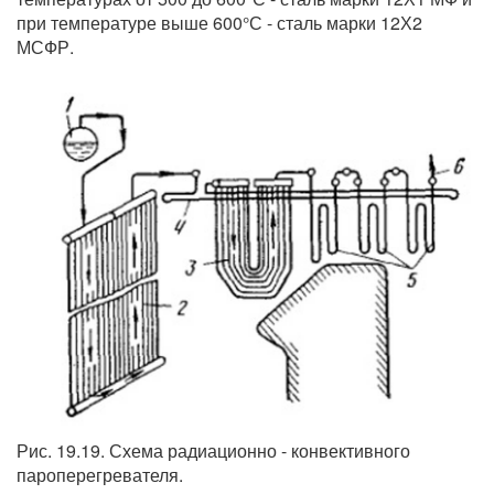
при температуре выше 600°С - сталь марки 12Х2
МСФР.
Рис. 19.19. Схема радиационно - конвективного
пароперегревателя.