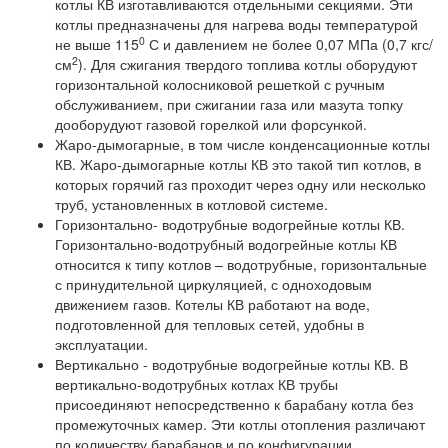
котлы КВ изготавливаются отдельными секциями. Эти
котлы предназначены для нагрева воды температурой
0
не выше 115
С и давлением не более 0,07 МПа (0,7 кгс/
2
см
). Для сжигания твердого топлива котлы оборудуют
горизонтальной колосниковой решеткой с ручным
обслуживанием, при сжигании газа или мазута топку
дооборудуют газовой горелкой или форсункой.
Жаро-дымогарные, в том числе конденсационные котлы
КВ. Жаро-дымогарные котлы КВ это такой тип котлов, в
которых горячий газ проходит через одну или несколько
труб, установленных в котловой системе.
Горизонтально- водотрубные водогрейные котлы КВ.
Горизонтально-водотрубный водогрейные котлы КВ
относится к типу котлов – водотрубные, горизонтальные
с принудительной циркуляцией, с одноходовым
движением газов. Котелы КВ работают на воде,
подготовленной для тепловых сетей, удобны в
эксплуатации.
Вертикально - водотрубные водогрейные котлы КВ. В
вертикально-водотрубных котлах КВ трубы
присоединяют непосредственно к барабану котла без
промежуточных камер. Эти котлы отопления различают
по количеству барабанов и по конфигурации