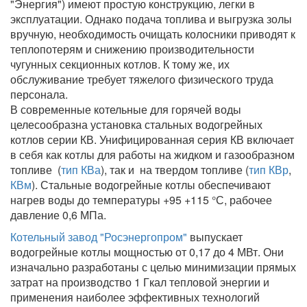
"Энергия") имеют простую конструкцию, легки в
эксплуатации. Однако подача топлива и выгрузка золы
вручную, необходимость очищать колосники приводят к
теплопотерям и снижению производительности
чугунных секционных котлов. К тому же, их
обслуживание требует тяжелого физического труда
персонала.
В современные котельные для горячей воды
целесообразна установка стальных водогрейных
котлов серии КВ. Унифицированная серия КВ включает
в себя как котлы для работы на жидком и газообразном
топливе (
тип КВа
), так и на твердом топливе (
тип КВр
,
КВм
). Стальные водогрейные котлы обеспечивают
нагрев воды до температуры +95 +115 °С, рабочее
давление 0,6 МПа.
Котельный завод "Росэнергопром"
выпускает
водогрейные котлы мощностью от 0,17 до 4 МВт. Они
изначально разработаны с целью минимизации прямых
затрат на производство 1 Гкал тепловой энергии и
применения наиболее эффективных технологий