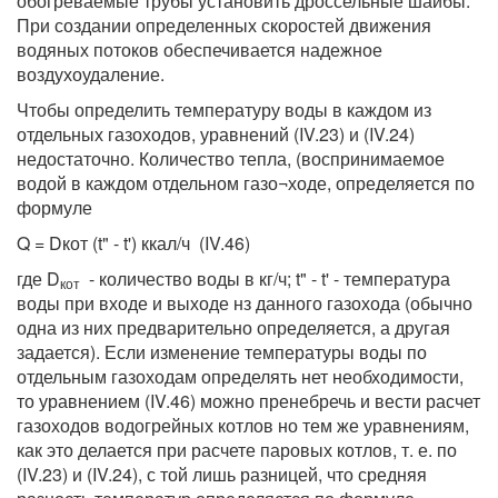
обогреваемые трубы установить дроссельные шайбы.
При создании определенных скоростей движения
водяных потоков обеспечивается надежное
воздухоудаление.
Чтобы определить температуру воды в каждом из
отдельных газоходов, уравнений (IV.23) и (IV.24)
недостаточно. Количество тепла, (воспринимаемое
водой в каждом отдельном газо¬ходе, определяется по
формуле
Q = Dкот (t" - t') ккал/ч (IV.46)
где D
- количество воды в кг/ч; t" - t' - температура
кот
воды при входе и выходе нз данного газохода (обычно
одна из них предварительно определяется, а другая
задается). Если изменение температуры воды по
отдельным газоходам определять нет необходимости,
то уравнением (IV.46) можно пренебречь и вести расчет
газоходов водогрейных котлов но тем же уравнениям,
как это делается при расчете паровых котлов, т. е. по
(IV.23) и (IV.24), с той лишь разницей, что средняя