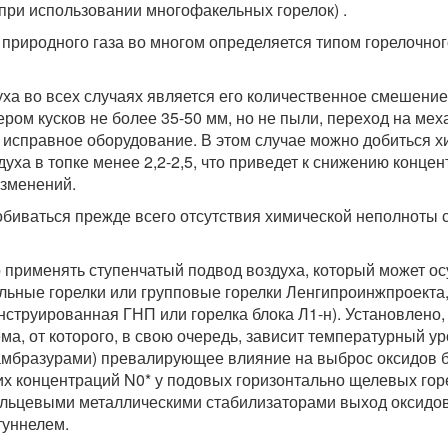
при использовании многофакельных горелок) .
 природного газа во многом определяется типом горелочног
а во всех случаях является его количественное смешение 
ром кусков не более 35-50 мм, но не пыли, переход на ме
 исправное оборудование. В этом случае можно добиться х
уха в топке менее 2,2-2,5, что приведет к снижению конце
изменений.
обиваться прежде всего отсутствия химической неполноты
о применять ступенчатый подвод воздуха, который может 
кельные горелки или групповые горелки Ленгипроинжпроекта
струированная ГНП или горелка блока Л1-н). Установлено, 
ма, от которого, в свою очередь, зависит температурный ур
амбразурами) превалирующее влияние на выброс оксидов б
ких концентраций N0* у подовых горизонтально щелевых го
ольцевыми металлическими стабилизаторами выход оксидов 
туннелем.