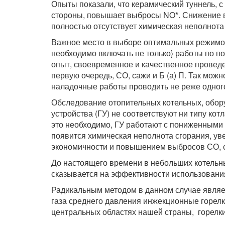
Опыты показали, что керамический туннель, с
стороны, повышает выбросы NO*. Снижение вы
полностью отсутствует химическая неполнота
Важное место в выборе оптимальных режимов
необходимо включать не только} работы по п
опыт, своевременное и качественное провед
первую очередь, СО, сажи и Б (а) П. Так мож
наладочные работы проводить не реже одного 
Обследование отопительных котельных, обору
устройства (ГУ) не соответствуют ни типу ко
это необходимо, ГУ работают с пониженными н
появится химическая неполнота сгорания, ув
экономичности и повышением выбросов СО, с
До настоящего времени в небольших котельн
сказывается на эффективности использования
Радикальным методом в данном случае являе
газа среднего давления инжекционные горелк
центральных областях нашей страны, горелки 