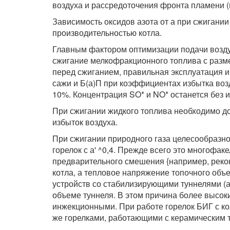
воздуха и рассредоточения фронта пламени (
Зависимость оксидов азота от а при сжигании
производительностью котла.
Главным фактором оптимизации подачи воздух
сжигание мелкофракционного топлива с разме
перед сжиганием, правильная эксплуатация и
сажи и Б(а)П при коэффициентах избытка возд
10%. Концентрация SO* и NO* останется без 
При сжигании жидкого топлива необходимо д
избыток воздуха.
При сжигании природного газа целесообразн
горелок с а' ^0,4. Прежде всего это многофа
предварительного смешения {например, рекон
котла, а тепловое напряжение топочного объе
устройств со стабилизирующими туннелями (
объеме туннеля. В этом причина более высо
инжекционными. При работе горелок БИГ с к
же горелками, работающими с керамическим 