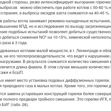
 одной стороны, резко интенсифицирует выгорание горючих,
бросов можно обеспечить при работе котлов с 50-60 %-ной
 сгорания, а выбросы оксидов азота снижаются на 40-45 %.
 работы котла занимают режимно-наладочные испытания, в
овышению КПД, но и исследования по выходу загрязняющих 
ение подобных испытаний позволяет добиться существенно
но добиться снижения NO* на 10-15%, химической неполноты
раза в 3 года.
дованных котлами малой мощности, в г. Ленинграде и облас
тла, ни его теплопроизводительности. что ведет к нарушени
агрузками. В результате снижается количество смешения во
еличится длина факела. В этом случае меньшее количеств
ажи и Б(а)П.
ых имеет место установка подовых диффузионных горелок.
 природного газа в малых котлах. Кроме того, эти горел
тся замена устаревших конструкций горелок более совер
и полного предвари тройного смешения. Это горелки ИГК,
БИГ (табл. 26).