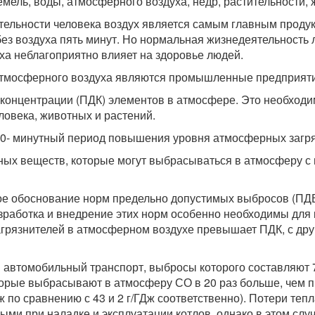
мель, воды, атмосферного воздуха, недр, растительности,
тельности человека воздух является самым главным продук
 без воздуха пять минут. Но нормальная жизнедеятельность 
уха неблагоприятно влияет на здоровье людей.
атмосферного воздуха являются промышленные предприятия
онцентрации (ПДК) элементов в атмосфере. Это необходи
овека, животных и растений.
30- минутный период повышения уровня атмосферных загря
ных веществ, которые могут выбрасываться в атмосферу с
е обоснование норм предельно допустимых выбросов (ПДВ
зработка и внедрение этих норм особенно необходимы для
грязнителей в атмосферном воздухе превышает ПДК, с друг
автомобильный транспорт, выбросы которого составляют 
торые выбрасывают в атмосферу СО в 20 раз больше, чем 
 по сравнению с 43 и 2 г/ГДж соответственно). Потери теп
ыми при наладке и эксплуатации котлов, однако в этом сл