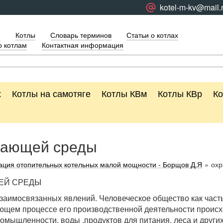
kotel-m-kv@mail.
я
Котлы
Словарь терминов
Статьи о котлах
о котлам
Контактная информация
х
Котлы на самотяге
Котлы КВм
Котлы КВр
Ко
жающей среды
тация отопительных котельных малой мощности - Борщов Д.Я
»
охр
ЩЕЙ СРЕДЫ
заимосвязанных явлений. Человеческое общество как часть
ющем процессе его производственной деятельности происх
омышленности, воды ,продуктов для питания, леса и друг