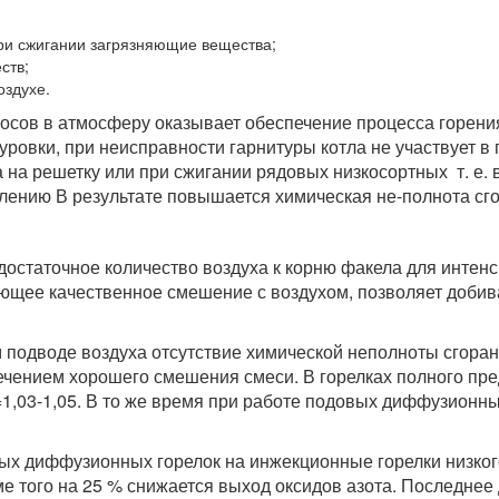
при сжигании загрязняющие вещества;
ств;
оздухе.
сов в атмосферу оказывает обеспечение процесса горения
ровки, при неисправности гарнитуры котла не участвует в 
на решетку или при сжигании рядовых низкосортных т. е. в
лению В результате повышается химическая не-полнота сг
достаточное количество воздуха к корню факела для интен
щее качественное смешение с воздухом, позволяет добив
м подводе воздуха отсутствие химической неполноты сгора
спечением хорошего смешения смеси. В горелках полного п
=1,03-1,05. В то же время при работе подовых диффузионн
вых диффузионных горелок на инжекционные горелки низког
ме того на 25 % снижается выход оксидов азота. Последнее 