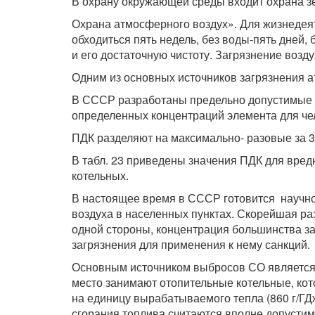
В охрану окружающей среды входит охрана зе
Охрана атмосферного воздух». Для жизнедея
обходиться пять недель, без воды-пять дней,
и его достаточную чистоту. Загрязнение возд
Одним из основных источников загрязнения 
В СССР разработаны предельно допустимые к
определенных концентраций элемента для чел
ПДК разделяют на максимально- разовые за 
В табл. 23 приведены значения ПДК для вред
котельных.
В настоящее время в СССР готовится научно
воздуха в населенных пунктах. Скорейшая ра
одной стороны, концентрация большинства за
загрязнения для применения к нему санкций.
Основным источником выбросов СО является 
место занимают отопительные котельные, ко
на единицу вырабатываемого тепла (860 г/ГДж
сгорания топлива считаются вполне допустим