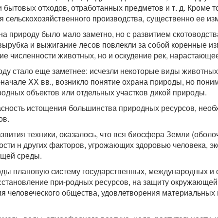
бытовых отходов, отработанных предметов и т. д. Кроме т
ля сельскохозяйственного производства, существенно ее из
на природу было мало заметно, но с развитием скотоводств
 вырубка и выжигание лесов повлекли за собой коренные и
ие численности животных, но и оскудение рек, нарастающ
ду стало еще заметнее: исчезли некоторые виды животных
-начале XX вв., возникло понятие охрана природы, но пони
родных объектов или отдельных участков дикой природы.
пасность истощения большинства природных ресурсов, нео
ов.
 развития техники, оказалось, что вся биосфера Земли (обо
ости н других факторов, угрожающих здоровью человека, 
ющей среды.
оды плановую систему государственных, международных и
сстановление при-родных ресурсов, на защиту окружающей
я человеческого общества, удовлетворения материальных 