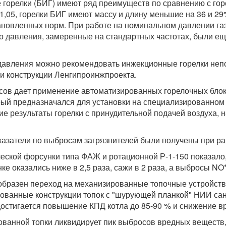
 горелки (БИГ) имеют ряд преимуществ по сравнению с горе
,05, горелки БИГ имеют массу и длину меньшие на 36 и 29%
овленных норм. При работе на номинальном давлении газа
о давления, замеренные на стандартных частотах, были ещ
о давления можно рекомендовать инжекционные горелки не
и конструкции Ленгипроинжпроекта.
ов дает применение автоматизированных горелочных блок
рый предназначался для установки на специализированном к
ошие результаты горелки с принудительной подачей воздуха,
казатели по выбросам загрязнителей были получены при р
ской форсунки типа ФАЖ и ротационной Р-1-150 показало,
 оказались ниже в 2,5 раза, сажи в 2 раза, а выбросы N
ообразен переход на механизированные топочные устройст
ванные конструкции топок с "шурующей планкой" НИИ сан
ае достигается повышение КПД котла до 85-90 % и снижение 
ованной топки ликвидирует пик выбросов вредных веществ