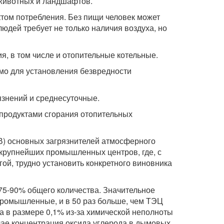
 животных и ландшафтов.
том потребления. Без пищи человек может
людей требует не только наличия воздуха, но
, в том числе и отопительные котельные.
мо для установления безвредности
знений и среднесуточные.
 продуктами сгорания отопительных
) основных загрязнителей атмосферного
 крупнейших промышленных центров, где, с
ой, трудно установить конкретного виновника
75-90% общего количества. Значительное
промышленные, и в 50 раз больше, чем ТЭЦ
ла в размере 0,1% из-за химической неполноты
учае концентрация оксида углерода в дымовых