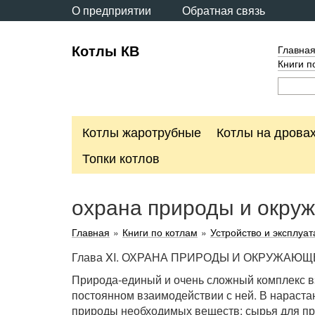
О предприятии
Обратная связь
Котлы КВ
Главна
Книги п
Котлы жаротрубные
Котлы на дрова
Топки котлов
охрана природы и окру
Главная
»
Книги по котлам
»
Устройство и эксплуа
Глава XI. ОХРАНА ПРИРОДЫ И ОКРУЖАЮ
Природа-единый и очень сложный комплекс в
постоянном взаимодействии с ней. В нараста
природы необходимых веществ: сырья для пр