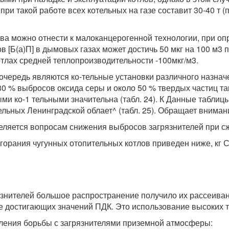
при такой работе всех котельных на газе составит 30-40 т 
ива можно отнести к малоканцерогенной технологии, при о
в [Б(а)П] в дымовых газах может достичь 50 мкг на 100 м3 
отлах средней теплопроизводительности -100мкг/м3.
очередь являются ко-тельные установки различного назнач
80 % выбросов оксида серы и около 50 % твердых частиц та
ми ко-1 тельными значительна (табл. 24). К Данные таблиц
тельных Ленинградской облает^ (табл. 25). Обращает вним
ляется вопросам снижения выбросов загрязнителей при сж
горания чугунных отопительных котлов приведен ниже, кг С
знителей большое распространение получило их рассеива
е достигающих значений ПДК. Это использование высоких т
ления борьбы с загрязнителями приземной атмосферы: