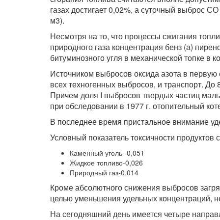
газах достигает 0,02%, а суточный выброс СО 
м3).
Несмотря на то, что процессы сжигания топл
природного газа концентрация бенз (а) пирено
битуминозного угля в механической топке в к
Источником выбросов оксида азота в первую 
всех техногенных выбросов, и транспорт. До 
Причем доля I выбросов твердых частиц малы
при обследовании в 1977 г. отопительный ко
В последнее время пристальное внимание уде
Условный показатель токсичности продуктов с
Каменный уголь- 0,051
Жидкое топливо-0,026
Природный газ-0,014
Кроме абсолютного снижения выбросов загря
целью уменьшения удельных концентраций, н
На сегодняшний день имеется четыре направ