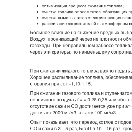
оптимизация процесса сжигания топлива;
очистка топлива от элементов, образующих 
очистка дымовых газов от загрязняющих веще
рассеивание загрязнителей в атмосферном в
Большое влияние на снижение вредных выбро
Воздух, проникающий через не плотности обму
газоходы. При неправильном забросе топлива 
через эти кратеры, по наименьшему сопротив
При сжигании жидкого топлива важно подать 
Хорошее распыливание топлива, обеспечиваю
сгорания при сст =1,10-1,15.
При сжигании газового топлива и ступенчато
первичного воздуха а' = = 0,28-0,35 или обе
отсутствие сажи и СО достигается уже при ат
достигает 2000 мг/м3, а сажи 100 мг/м3.
Опыт показывает, что перевод котлов с подо
СО и сажи в 3—5 раз, Б(а)П в 10—15 раз, кро