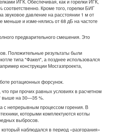
лками ИГК. Обеспечивая, как и горелки ИГК,
 соответственно. Кроме того, горелки БИГ
 звуковое давление на расстоянии 1 м от
е меньше и изме-нялись от 68 дБ на частоте
полного предварительного смешения. Это
ов. Положительные результаты были
отле типа "Факел", а позднее использовался
 например конструкции Мосгазпроекта,
аботе ротационных форсунок.
 что при прочих равных условиях в расчетном
O* выше на 30—35 %.
ва с непрерывным процессом горения. В
техники, которыми комплектуются котлы
вредных выбросов.
, который наблюдался в период «разгорания»