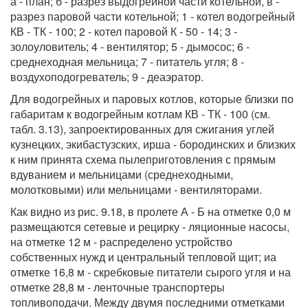
а - план; б - разрез выдогрейной части котельной, в -
разрез паровой части котельной; 1 - котел водогрейный
КВ - ТК - 100; 2 - котел паровой К - 50 - 14; 3 -
золоуловитель; 4 - вентилятор; 5 - дымосос; 6 -
среднеходная мельница; 7 - питатель угля; 8 -
воздухоподогреватель; 9 - деаэратор.
Для водогрейных и паровых котлов, которые близки по
габаритам к водогрейным котлам КВ - ТК - 100 (см.
табл. 3.13), запроектированных для сжигания углей
кузнецких, экибастузских, ирша - бородинских и близких
к ним принята схема пылеприготовления с прямым
вдуванием и мельницами (среднеходными,
молотковыми) или мельницами - вентиляторами.
Как видно из рис. 9.18, в пролете А - Б на отметке 0,0 м
размещаются сетевые и рецирку - ляционные насосы,
на отметке 12 м - распределено устройство
собственных нужд и центральный тепловой щит; иа
отметке 16,8 м - скребковые питатели сырого угля и на
отметке 28,8 м - ленточные транспортеры
топливоподачи. Между двумя последними отметками